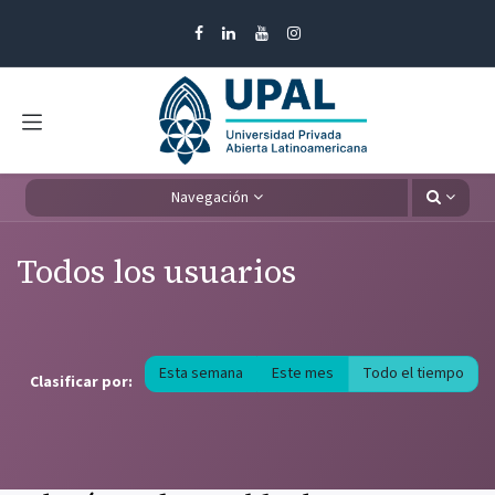
Ir al contenido
Navegación
Todos los usuarios
Esta semana
Este mes
Todo el tiempo
Clasificar por: