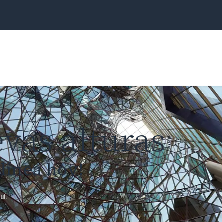
as Universitarias
Postgrado
Investigación
vas alturas
línea hoy!
uí.