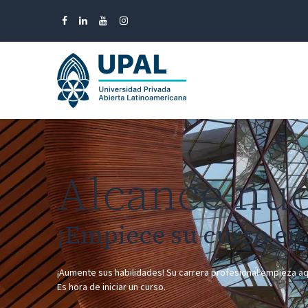
Ir al contenido
Inicio
Carrer
Alcance nue
¡Empiece su curso en 
¡Aumente sus habilidades! Su carrera profesional empieza aq
Es hora de iniciar un curso.